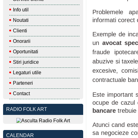
Info util
Problemele ap
informati corect c
Noutati
Clienti
Exemple de incal
Onorarii
un
avocat
spec
fraude ipotecar
Oportunitati
abuzive si taxel
Stiri juridice
excesive, comis
Legaturi utile
contractuale ban
Parteneri
Contact
Este important s
ocupe de cazul
RADIO FOLK ART
bancare
trebuie 
Atunci cand este 
sa negocieze con
CALENDAR