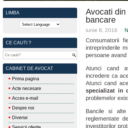
Avocati din 
LIMBA
bancare
iunie 8, 2016
N
Consumatorii fi
CE CAUTI ?
intreprinderile
persoane avand n
Atunci cand av
CABINET DE AVOCAT
incredere ca acea
Prima pagina
Atunci cand ace
Acte necesare
specializat in 
problemelor exis
Acces e-mail
Despre noi
Bancile si alte
Diverse
reglementate de
investitorilor pro
Servicii oferite