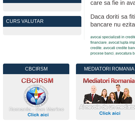
care sa fie in av
Daca doriti sa fi
CURS VALUTAR
bancare nu ezitat
avocai specializati in cred
financiare
,
avocat lupta imp
credite
,
avocati credite ban
procese banci
,
avocatura 
CBCIRSM
MEDIATORI ROMANIA